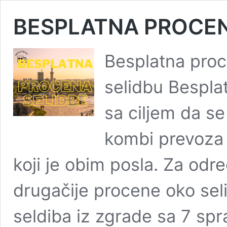
BESPLATNA PROCEN
Besplatna proc
selidbu Bespla
sa ciljem da se
kombi prevoza s
koji je obim posla. Za odr
drugačije procene oko selid
seldiba iz zgrade sa 7 sp