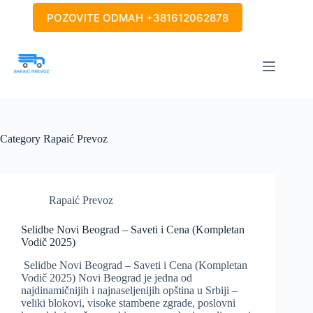
Skip
POZOVITE ODMAH +381612062878
to
content
Category
Rapaić Prevoz
Rapaić Prevoz
Selidbe Novi Beograd – Saveti i Cena (Kompletan
Vodič 2025)
Selidbe Novi Beograd – Saveti i Cena (Kompletan
Vodič 2025) Novi Beograd je jedna od
najdinamičnijih i najnaseljenijih opština u Srbiji –
veliki blokovi, visoke stambene zgrade, poslovni