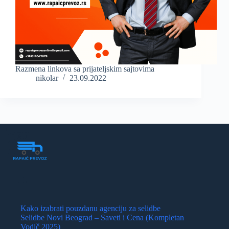
Razmena linkova sa prijateljskim sajtovima
nikolar
23.09.2022
Kako izabrati pouzdanu agenciju za selidbe
Selidbe Novi Beograd – Saveti i Cena (Kompletan
Vodič 2025)