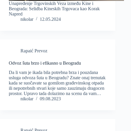
Unapređenje Trgovinskih Veza između Kine i
Beograda: Selidba Kineskih Trgovaca kao Korak
Napred
nikolar
12.05.2024
Rapaić Prevoz
Odvoz šuta brzo i efikasno u Beogradu
Da li vam je ikada bila potrebna brza i pouzdana
usluga odvoza šuta u Beogradu? Znate onaj trenutak
kada se suočavate sa gomilom građevinskog otpada
ili nepotrebnih stvari koje samo zauzimaju dragocen
prostor. Upravo tada dolazimo na scenu da vam…
nikolar
09.08.2023
Rapaić Prevoz