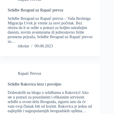
Selidbe Beograd uz Rapaić prevoz
Selidbe Beograd uz Rapaić prevoz – Vaša Bezbriga
Migracija Uvek je vreme za novi početak. Bez
obzira da li se selite u potrazi za boljim sutrašnjim
danom, novim avanturama ili jednostavno želite
promenu pejzaža, Selidbe Beograd uz Rapaić prevoz
su…
nikolar
09.08.2023
Rapaić Prevoz
Selidbe Rakovica brzo i povoljno
Dobrodošli na blogu o selidbama u Rakovici! Ako
ste u potrazi za pouzdanim i efikasnim servisom
selidbi u ovom delu Beograda, sigurni smo da će
vam ovaj članak biti od koristi. Rakovica je jedna od
najlepših i najpopularnijih beogradskih opština…