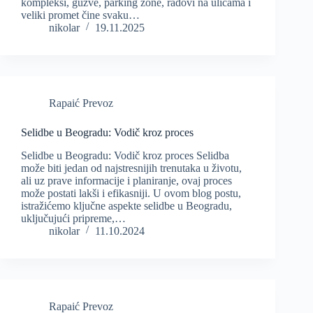
kompleksi, gužve, parking zone, radovi na ulicama i
veliki promet čine svaku…
nikolar
19.11.2025
Rapaić Prevoz
Selidbe u Beogradu: Vodič kroz proces
Selidbe u Beogradu: Vodič kroz proces Selidba
može biti jedan od najstresnijih trenutaka u životu,
ali uz prave informacije i planiranje, ovaj proces
može postati lakši i efikasniji. U ovom blog postu,
istražićemo ključne aspekte selidbe u Beogradu,
uključujući pripreme,…
nikolar
11.10.2024
Rapaić Prevoz