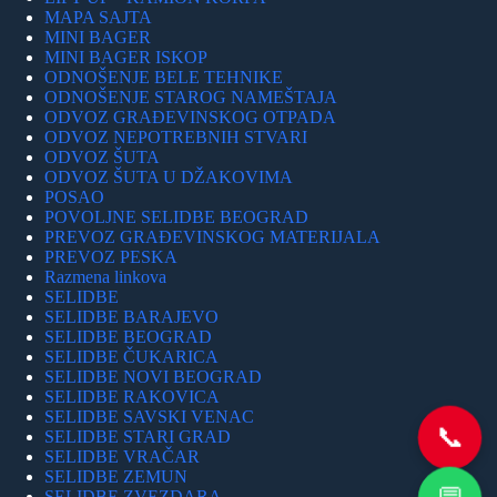
MAPA SAJTA
MINI BAGER
MINI BAGER ISKOP
ODNOŠENJE BELE TEHNIKE
ODNOŠENJE STAROG NAMEŠTAJA
ODVOZ GRAĐEVINSKOG OTPADA
ODVOZ NEPOTREBNIH STVARI
ODVOZ ŠUTA
ODVOZ ŠUTA U DŽAKOVIMA
POSAO
POVOLJNE SELIDBE BEOGRAD
PREVOZ GRAĐEVINSKOG MATERIJALA
PREVOZ PESKA
Razmena linkova
SELIDBE
SELIDBE BARAJEVO
SELIDBE BEOGRAD
SELIDBE ČUKARICA
SELIDBE NOVI BEOGRAD
SELIDBE RAKOVICA
SELIDBE SAVSKI VENAC
📞
SELIDBE STARI GRAD
SELIDBE VRAČAR
SELIDBE ZEMUN
SELIDBE ZVEZDARA